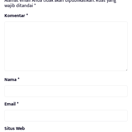
Alamat email Anda tidak akan dipublikasikan.
Ruas yang
wajib ditandai
*
Komentar
*
Nama
*
Email
*
Situs Web