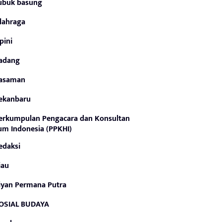
ubuk basung
lahraga
pini
adang
asaman
ekanbaru
erkumpulan Pengacara dan Konsultan
m Indonesia (PPKHI)
edaksi
iau
iyan Permana Putra
OSIAL BUDAYA