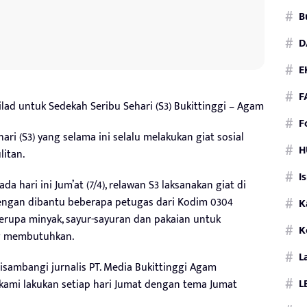
B
D
E
F
ad untuk Sedekah Seribu Sehari (S3) Bukittinggi – Agam
F
ri (S3) yang selama ini selalu melakukan giat sosial
H
itan.
I
 hari ini Jum’at (7/4), relawan S3 laksanakan giat di
engan dibantu beberapa petugas dari Kodim 0304
K
erupa minyak, sayur-sayuran dan pakaian untuk
K
ng membutuhkan.
L
sambangi jurnalis PT. Media Bukittinggi Agam
L
 kami lakukan setiap hari Jumat dengan tema Jumat