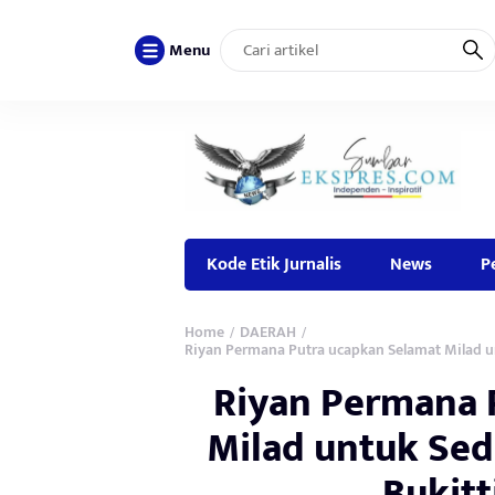
Menu
Kode Etik Jurnalis
News
P
Home
DAERAH
/
/
Riyan Permana Putra ucapkan Selamat Milad un
Riyan Permana 
Milad untuk Sed
Bukit