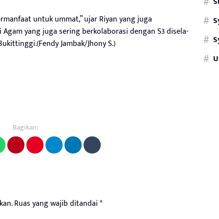
S
rmanfaat untuk ummat,” ujar Riyan yang juga
S
i Agam yang juga sering berkolaborasi dengan S3 disela-
S
ukittinggi.(Fendy Jambak/Jhony S.)
U
Bagikan:
kan.
Ruas yang wajib ditandai
*