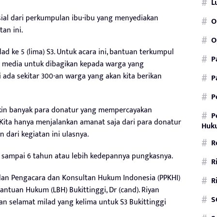
L
ial dari perkumpulan ibu-ibu yang menyediakan
O
an ini.
O
ad ke 5 (lima) S3. Untuk acara ini, bantuan terkumpul
P
i media untuk dibagikan kepada warga yang
 ada sekitar 300-an warga yang akan kita berikan
P
P
akin banyak para donatur yang mempercayakan
P
Kita hanya menjalankan amanat saja dari para donatur
Huku
 dari kegiatan ini ulasnya.
R
5 sampai 6 tahun atau lebih kedepannya pungkasnya.
R
an Pengacara dan Konsultan Hukum Indonesia (PPKHI)
R
ntuan Hukum (LBH) Bukittinggi, Dr (cand). Riyan
S
an selamat milad yang kelima untuk S3 Bukittinggi