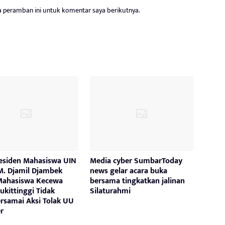
a peramban ini untuk komentar saya berikutnya.
residen Mahasiswa UIN
Media cyber SumbarToday
M. Djamil Djambek
news gelar acara buka
Mahasiswa Kecewa
bersama tingkatkan jalinan
kittinggi Tidak
Silaturahmi
samai Aksi Tolak UU
r