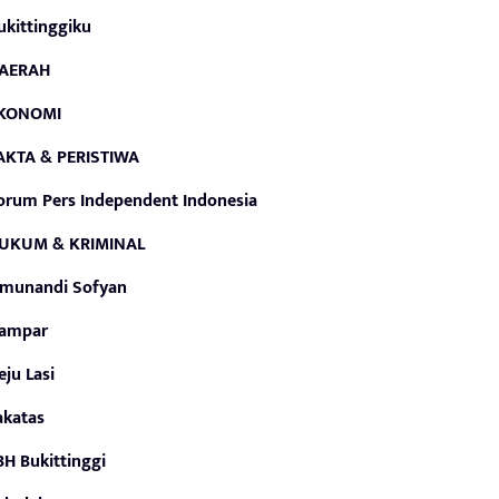
ukittinggiku
AERAH
KONOMI
AKTA & PERISTIWA
orum Pers Independent Indonesia
UKUM & KRIMINAL
smunandi Sofyan
ampar
eju Lasi
akatas
BH Bukittinggi