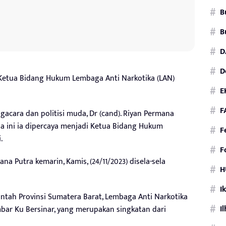
B
B
D
D
Ketua Bidang Hukum Lembaga Anti Narkotika (LAN)
E
F
engacara dan politisi muda, Dr (cand). Riyan Permana
ia ini ia dipercaya menjadi Ketua Bidang Hukum
F
.
F
na Putra kemarin, Kamis, (24/11/2023) disela-sela
H
I
tah Provinsi Sumatera Barat, Lembaga Anti Narkotika
I
ar Ku Bersinar, yang merupakan singkatan dari