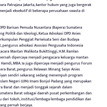
ara Patrajasa Jakarta, kantor hukum yang juga bergerak
menjadi eksekutif di beberapa perusahaan swasta di
sDPD Barisan Pemuda Nusantara (Bapera) Sumatera
ang Politik dan Ideologi, Ketua Advokasi DPD Anies
Perkumpulan Penggiat Pariwisata Seni dan Budaya
at, pengurus advokasi Asosiasi Pengusaha Indonesia
gacara Mantan Walikota Bukittinggi, H.M. Ramlan
a pernah dipercaya menjadi pengacara keluarga mantan
rul Hamdi, MBA. Ia juga dipercaya menjadi pengurus Forum
era Barat, pengurus Relawan Minang Saiyo Anies
 Riyan sendiri sekarang sedang menempuh program
s Islam Negeri (UIN) Imam Bonjol Padang yang merupakan
ra Barat dan menjadi tonggak sejarah dalam
Sumatera Barat sebagai daerah pusat perkembangan dan
u dari tokoh, institusi/lembaga-lembaga pendidikan dan
yang pernah berjaya.