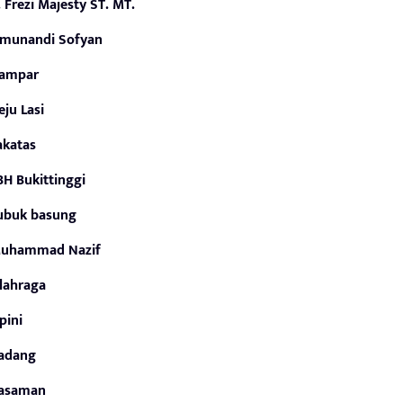
r. Frezi Majesty ST. MT.
smunandi Sofyan
ampar
eju Lasi
akatas
BH Bukittinggi
ubuk basung
uhammad Nazif
lahraga
pini
adang
asaman