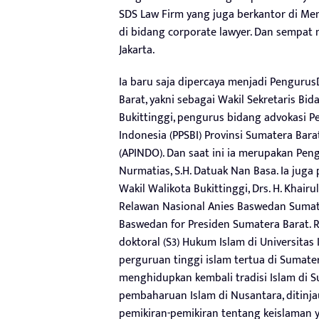
SDS Law Firm yang juga berkantor di Men
di bidang corporate lawyer. Dan sempat 
Jakarta.
Ia baru saja dipercaya menjadi Penguru
Barat, yakni sebagai Wakil Sekretaris Bid
Bukittinggi, pengurus bidang advokasi 
Indonesia (PPSBI) Provinsi Sumatera Bar
(APINDO). Dan saat ini ia merupakan Pen
Nurmatias, S.H. Datuak Nan Basa. Ia jug
Wakil Walikota Bukittinggi, Drs. H. Khai
Relawan Nasional Anies Baswedan Sumat
Baswedan for Presiden Sumatera Barat.
doktoral (S3) Hukum Islam di Universita
perguruan tinggi islam tertua di Sumate
menghidupkan kembali tradisi Islam di 
pembaharuan Islam di Nusantara, ditinja
pemikiran-pemikiran tentang keislaman 