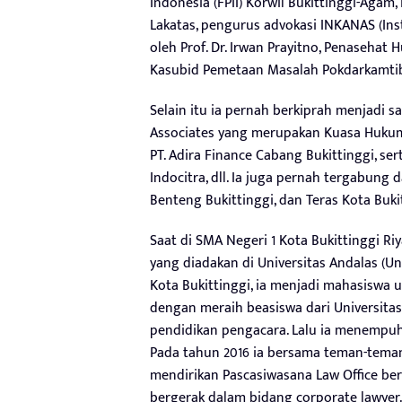
Indonesia (FPII) Korwil Bukittinggi-Ag
Lakatas, pengurus advokasi INKANAS (Ins
oleh Prof. Dr. Irwan Prayitno, Penaseha
Kasubid Pemetaan Masalah Pokdarkamtib
Selain itu ia pernah berkiprah menjadi 
Associates yang merupakan Kuasa Hukum P
PT. Adira Finance Cabang Bukittinggi, ser
Indocitra, dll. Ia juga pernah tergabun
Benteng Bukittinggi, dan Teras Kota Buki
Saat di SMA Negeri 1 Kota Bukittinggi Riy
yang diadakan di Universitas Andalas (Un
Kota Bukittinggi, ia menjadi mahasiswa 
dengan meraih beasiswa dari Universitas
pendidikan pengacara. Lalu ia menempuh 
Pada tahun 2016 ia bersama teman-teman
mendirikan Pascasiwasana Law Office ber
bergerak dalam bidang corporate lawyer.