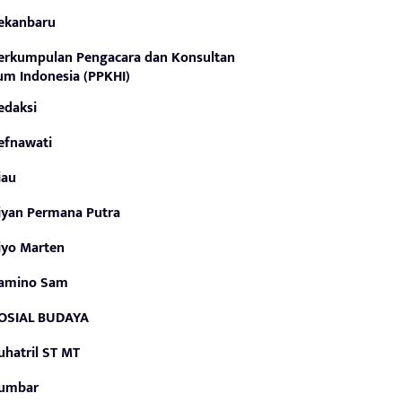
ekanbaru
erkumpulan Pengacara dan Konsultan
m Indonesia (PPKHI)
edaksi
efnawati
iau
iyan Permana Putra
iyo Marten
amino Sam
OSIAL BUDAYA
uhatril ST MT
umbar