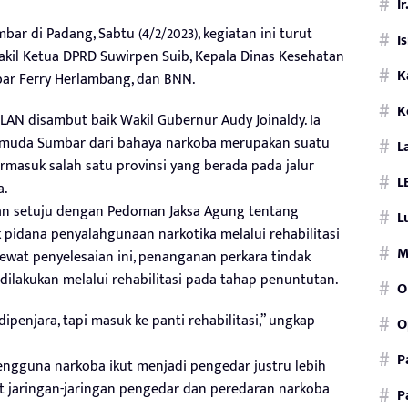
I
ar di Padang, Sabtu (4/2/2023), kegiatan ini turut
I
Wakil Ketua DPRD Suwirpen Suib, Kepala Dinas Kesehatan
K
bar Ferry Herlambang, dan BNN.
K
AN disambut baik Wakil Gubernur Audy Joinaldy. Ia
 muda Sumbar dari bahaya narkoba merupakan suatu
L
masuk salah satu provinsi yang berada pada jalur
L
a.
an setuju dengan Pedoman Jaksa Agung tentang
L
pidana penyalahgunaan narkotika melalui rehabilitasi
M
Lewat penyelesaian ini, penanganan perkara tindak
ilakukan melalui rehabilitasi pada tahap penuntutan.
O
penjara, tapi masuk ke panti rehabilitasi,” ungkap
O
P
engguna narkoba ikut menjadi pengedar justru lebih
pat jaringan-jaringan pengedar dan peredaran narkoba
P