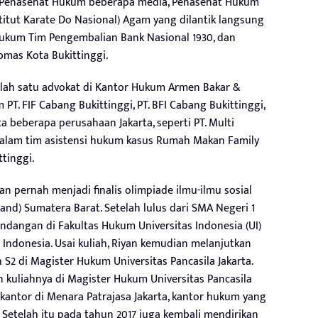
am, Penasehat Hukum beberapa media, Penasehat Hukum
titut Karate Do Nasional) Agam yang dilantik langsung
t Hukum Tim Pengembalian Bank Nasional 1930, dan
mas Kota Bukittinggi.
salah satu advokat di Kantor Hukum Armen Bakar &
T. FIF Cabang Bukittinggi, PT. BFI Cabang Bukittinggi,
ta beberapa perusahaan Jakarta, seperti PT. Multi
g dalam tim asistensi hukum kasus Rumah Makan Family
ttinggi.
an pernah menjadi finalis olimpiade ilmu-ilmu sosial
and) Sumatera Barat. Setelah lulus dari SMA Negeri 1
undangan di Fakultas Hukum Universitas Indonesia (UI)
 Indonesia. Usai kuliah, Riyan kemudian melanjutkan
S2 di Magister Hukum Universitas Pancasila Jakarta.
 kuliahnya di Magister Hukum Universitas Pancasila
kantor di Menara Patrajasa Jakarta, kantor hukum yang
 Setelah itu pada tahun 2017 juga kembali mendirikan