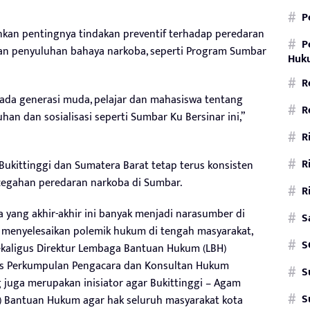
P
kankan pentingnya tindakan preventif terhadap peredaran
P
dan penyuluhan bahaya narkoba, seperti Program Sumbar
Huku
R
pada generasi muda, pelajar dan mahasiswa tentang
R
an dan sosialisasi seperti Sumbar Ku Bersinar ini,”
R
R
ukittinggi dan Sumatera Barat tetap terus konsisten
cegahan peredaran narkoba di Sumbar.
R
a yang akhir-akhir ini banyak menjadi narasumber di
S
 menyelesaikan polemik hukum di tengah masyarakat,
S
 sekaligus Direktur Lembaga Bantuan Hukum (LBH)
tis Perkumpulan Pengacara dan Konsultan Hukum
S
g juga merupakan inisiator agar Bukittinggi – Agam
S
a) Bantuan Hukum agar hak seluruh masyarakat kota