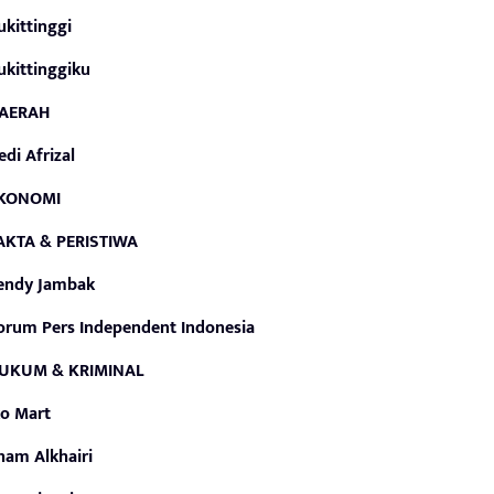
ukittinggi
ukittinggiku
AERAH
edi Afrizal
KONOMI
AKTA & PERISTIWA
endy Jambak
orum Pers Independent Indonesia
UKUM & KRIMINAL
ko Mart
lham Alkhairi