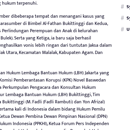
 hukum terpenuhi.
S
sumber dibeberapa tempat dan menangani kasus yang
S
narasumber di Bimbel Al-Fathan Bukittinggi dan Kedua,
U
s Perlindungan Perempuan dan Anak di kelurahan
ulek). Serta yang Ketiga, ia baru saja berhasil
ghasilkan vonis lebih ringan dari tuntutan Jaksa dalam
alak Utara, Kecamatan Malalak, Kabupaten Agam. Dan
tuan Hukum Lembaga Bantuan Hukum (LBH) Jakarta yang
k Komisi Pemberantasan Korupsi (KPK) Novel Baswedan
tua Perkumpulan Pengacara dan Konsultan Hukum
ktur Lembaga Bantuan Hukum (LBH) Bukittinggi, Tim
ukittinggi (M. Fadli (Fadli Rambuti) dan Yon Afrizal)
ertama kali di Indonesia dalam bidang Hukum Pemilu
 Ketua Dewan Pembina Dewan Pimpinan Nasional (DPN)
ukum Indonesia (PPKHI), Ketua Forum Pers Independen