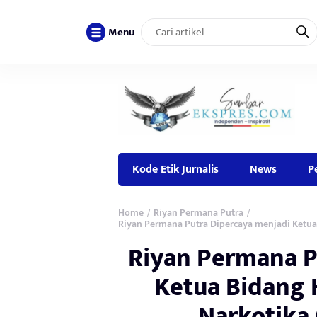
Menu
Kode Etik Jurnalis
News
P
Home
Riyan Permana Putra
/
/
Riyan Permana Putra Dipercaya menjadi Ketua
Riyan Permana P
Ketua Bidang
Narkotika 