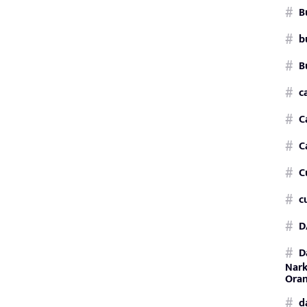
B
b
B
c
C
C
C
c
D
D
Nark
Oran
d