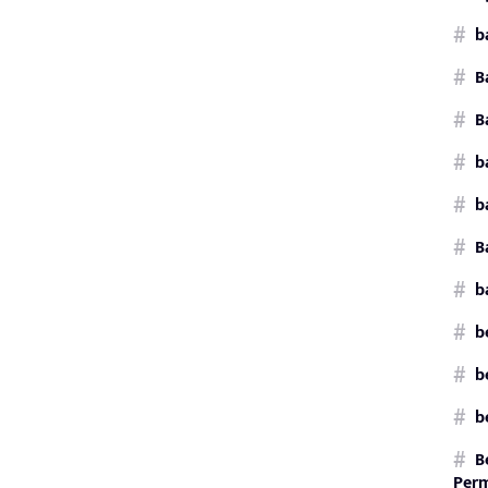
b
B
B
b
b
B
b
b
b
b
B
Perm