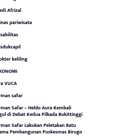
edi Afrizal
inas pariwisata
isabilitas
isdukcapil
okter keliling
KONOMI
ra VUCA
rman safar
rman Safar – Heldo Aura Kembali
ul di Debat Kedua Pilkada Bukittinggi
rman Safar Lakukan Peletakan Batu
tama Pembangunan Puskesmas Birugo