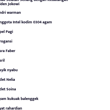
iden Jokowi
ndri warman
nggota Intel kodim 0304 agam
pel Pagi
rogansi
sra Faber
sril
syik nyabu
tlet Nelia
tlet Soina
yam kukuak balenggek
yat rahardian