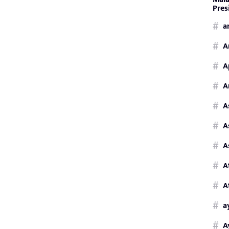
Pres
a
A
A
A
A
A
A
A
A
a
A