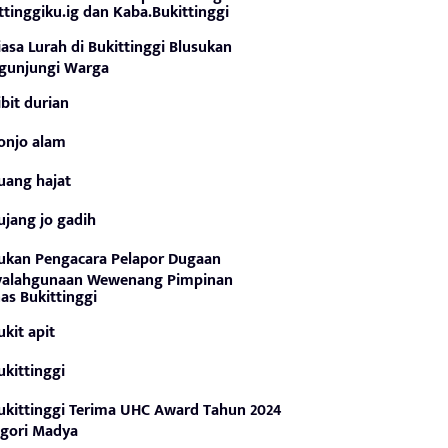
ttinggiku.ig dan Kaba.Bukittinggi
iasa Lurah di Bukittinggi Blusukan
gunjungi Warga
ibit durian
onjo alam
uang hajat
ujang jo gadih
ukan Pengacara Pelapor Dugaan
yalahgunaan Wewenang Pimpinan
as Bukittinggi
ukit apit
ukittinggi
ukittinggi Terima UHC Award Tahun 2024
gori Madya