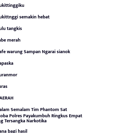
ukittinggiku
ukittnggi semakin hebat
ulu tangkis
abe merah
afe warung Sampan Ngarai sianok
apaska
uranmor
uras
AERAH
alam Semalam Tim Phantom Sat
oba Polres Payakumbuh Ringkus Empat
g Tersangka Narkotika
ana bagi hasil