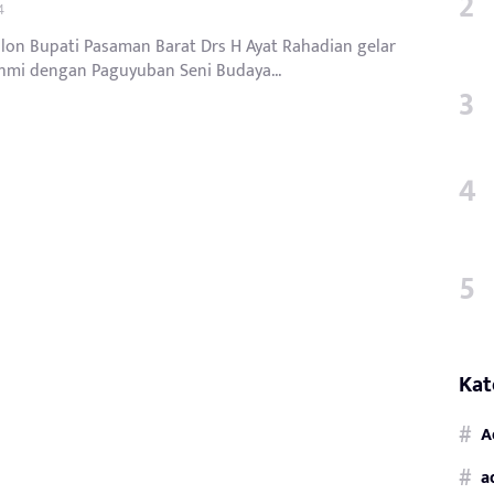
4
alon Bupati Pasaman Barat Drs H Ayat Rahadian gelar
ahmi dengan Paguyuban Seni Budaya...
Kat
A
a