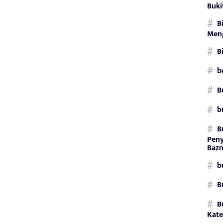
Buki
B
Men
B
b
B
b
B
Pen
Bazn
b
B
B
Kate