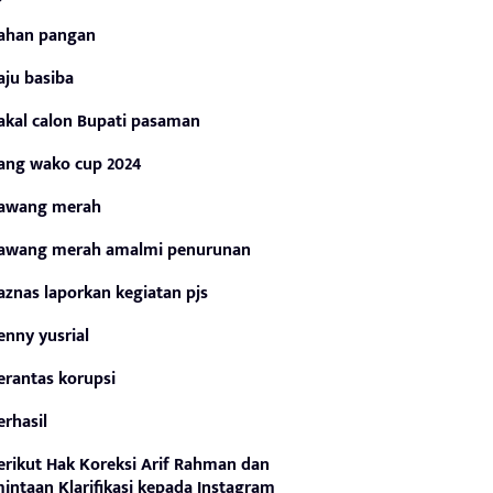
ahan pangan
aju basiba
akal calon Bupati pasaman
ang wako cup 2024
awang merah
awang merah amalmi penurunan
aznas laporkan kegiatan pjs
enny yusrial
erantas korupsi
erhasil
erikut Hak Koreksi Arif Rahman dan
intaan Klarifikasi kepada Instagram