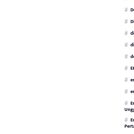
D
D
d
d
d
E
e
e
E
Ungg
E
Per