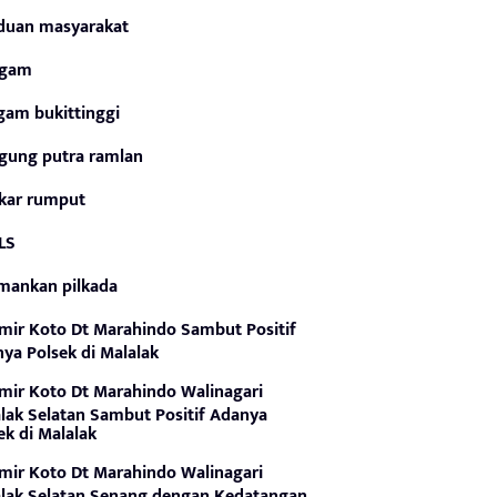
duan masyarakat
gam
gam bukittinggi
gung putra ramlan
kar rumput
LS
mankan pilkada
mir Koto Dt Marahindo Sambut Positif
ya Polsek di Malalak
mir Koto Dt Marahindo Walinagari
lak Selatan Sambut Positif Adanya
ek di Malalak
mir Koto Dt Marahindo Walinagari
lak Selatan Senang dengan Kedatangan