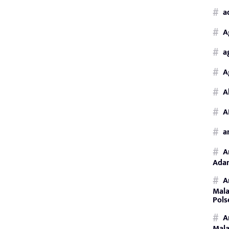
a
A
a
A
A
A
a
A
Adan
A
Mala
Pols
A
Mala