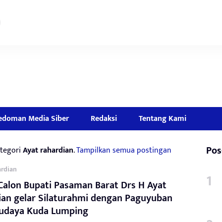
edoman Media Siber
Redaksi
Tentang Kami
Pos
tegori
Ayat rahardian
.
Tampilkan semua postingan
ardian
Calon Bupati Pasaman Barat Drs H Ayat
ian gelar Silaturahmi dengan Paguyuban
Budaya Kuda Lumping