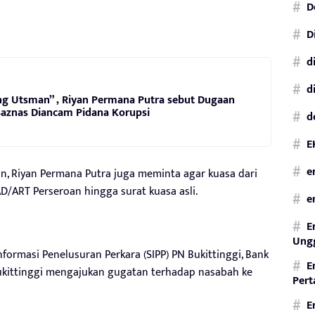
D
D
d
d
ng Utsman” , Riyan Permana Putra sebut Dugaan
aznas Diancam Pidana Korupsi
d
E
e
n, Riyan Permana Putra juga meminta agar kuasa dari
/ART Perseroan hingga surat kuasa asli.
e
E
Ungg
ormasi Penelusuran Perkara (SIPP) PN Bukittinggi, Bank
E
Bukittinggi mengajukan gugatan terhadap nasabah ke
Per
E