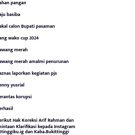
ahan pangan
aju basiba
akal calon Bupati pasaman
ang wako cup 2024
awang merah
awang merah amalmi penurunan
aznas laporkan kegiatan pjs
enny yusrial
erantas korupsi
erhasil
erikut Hak Koreksi Arif Rahman dan
intaan Klarifikasi kepada Instagram
ttinggiku.ig dan Kaba.Bukittinggi