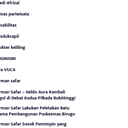
edi Afrizal
inas pariwisata
isabilitas
isdukcapil
okter keliling
KONOMI
ra VUCA
rman safar
rman Safar – Heldo Aura Kembali
ul di Debat Kedua Pilkada Bukittinggi
rman Safar Lakukan Peletakan Batu
tama Pembangunan Puskesmas Birugo
rman Safar Sosok Pemimpin yang