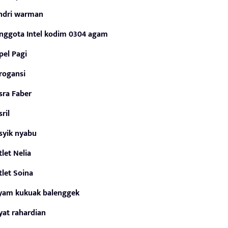
ndri warman
nggota Intel kodim 0304 agam
pel Pagi
rogansi
sra Faber
sril
syik nyabu
tlet Nelia
tlet Soina
yam kukuak balenggek
yat rahardian