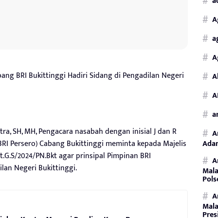
a
A
a
A
ng BRI Bukittinggi Hadiri Sidang di Pengadilan Negeri
A
A
a
tra, SH, MH, Pengacara nasabah dengan inisial J dan R
A
BRI Persero) Cabang Bukittinggi meminta kepada Majelis
Adan
.G.S/2024/PN.Bkt agar prinsipal Pimpinan BRI
A
lan Negeri Bukittinggi.
Mala
Pols
A
Mala
Pres