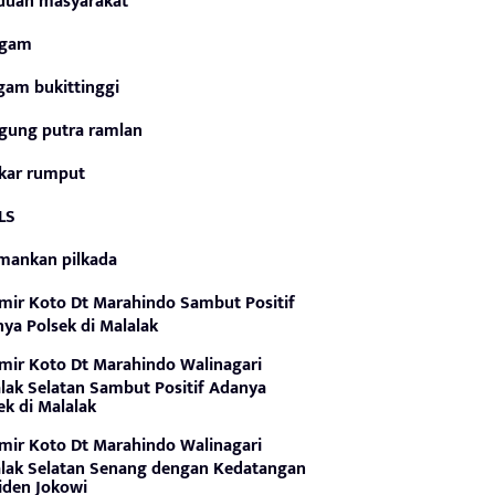
duan masyarakat
gam
gam bukittinggi
gung putra ramlan
kar rumput
LS
mankan pilkada
mir Koto Dt Marahindo Sambut Positif
ya Polsek di Malalak
mir Koto Dt Marahindo Walinagari
lak Selatan Sambut Positif Adanya
ek di Malalak
mir Koto Dt Marahindo Walinagari
lak Selatan Senang dengan Kedatangan
iden Jokowi