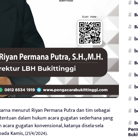
b
B
B
b
b
B
b
b
b
karna menurut Riyan Permana Putra dan tim sebagai
b
etentuan dalam hukum acara gugatan sederhana yang
B
acara gugatan konvensional, katanya disela-sela
Perm
ada Kamis, (21/4/2024).
Buki