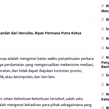
B
Men
B
b
andat dari Hercules, Riyan Permana Putra Ketua
B
b
B
hnya adalah mengenai batas waktu penyelesaian perkara
Pen
upaya perdamaian yang mengecualikan mekanisme mediasi,
Bazn
atan, dan tidak dapat diajukan tuntutan provisi,
b
lik, atau kesimpulan, dan lain-lain.
B
B
selain ketentuan-ketentuan tersebut, salah satu
Kate
lah mengenai kehadiran para pihak sebagaimana yang
B