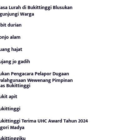
iasa Lurah di Bukittinggi Blusukan
gunjungi Warga
ibit durian
onjo alam
uang hajat
ujang jo gadih
ukan Pengacara Pelapor Dugaan
yalahgunaan Wewenang Pimpinan
as Bukittinggi
ukit apit
ukittinggi
ukittinggi Terima UHC Award Tahun 2024
gori Madya
ukittinggiku