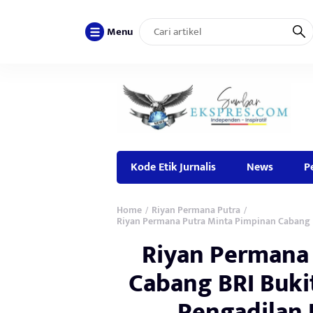
Menu
Kode Etik Jurnalis
News
P
Home
Riyan Permana Putra
/
/
Riyan Permana Putra Minta Pimpinan Cabang BR
Riyan Permana 
Cabang BRI Bukit
Pengadilan 