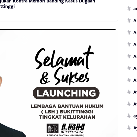
Ajukan Kontra Memori Banding Kasus Dugaan
ttinggi
a
A
A
A
A
A
A
A
A
a
A