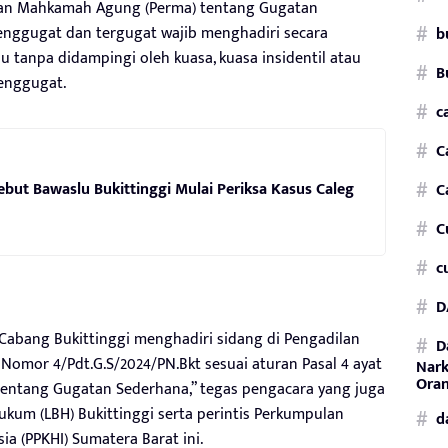
turan Mahkamah Agung (Perma) tentang Gugatan
nggugat dan tergugat wajib menghadiri secara
b
 tanpa didampingi oleh kuasa, kuasa insidentil atau
B
penggugat.
c
C
but Bawaslu Bukittinggi Mulai Periksa Kasus Caleg
C
C
c
D
abang Bukittinggi menghadiri sidang di Pengadilan
D
 Nomor 4/Pdt.G.S/2024/PN.Bkt sesuai aturan Pasal 4 ayat
Nark
Oran
tentang Gugatan Sederhana,” tegas pengacara yang juga
um (LBH) Bukittinggi serta perintis Perkumpulan
d
a (PPKHI) Sumatera Barat ini.