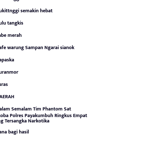
ukittnggi semakin hebat
ulu tangkis
abe merah
afe warung Sampan Ngarai sianok
apaska
uranmor
uras
AERAH
alam Semalam Tim Phantom Sat
oba Polres Payakumbuh Ringkus Empat
g Tersangka Narkotika
ana bagi hasil