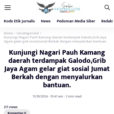
Kode Etik Jurnalis
News
Pedoman Media Siber
Redaks
Home
Uncategorized
/
/
Kunjungi Nagari Pauh Kamang daerah terdampak Galodo,Grib Jaya
Agam gelar giat sosial Jumat Berkah dengan menyalurkan bantuan.
Kunjungi Nagari Pauh Kamang
daerah terdampak Galodo,Grib
Jaya Agam gelar giat sosial Jumat
Berkah dengan menyalurkan
bantuan.
11/29/2024 - 10:41 am - 2 min read
217 views
Komentar: 0