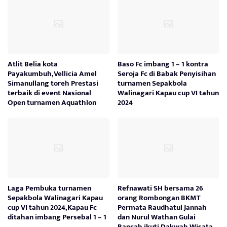
Atlit Belia kota
Baso Fc imbang 1 – 1 kontra
Payakumbuh,Vellicia Amel
Seroja Fc di Babak Penyisihan
Simanullang toreh Prestasi
turnamen Sepakbola
terbaik di event Nasional
Walinagari Kapau cup VI tahun
Open turnamen Aquathlon
2024
Laga Pembuka turnamen
Refnawati SH bersama 26
Sepakbola Walinagari Kapau
orang Rombongan BKMT
cup VI tahun 2024,Kapau Fc
Permata Raudhatul Jannah
ditahan imbang Persebal 1 – 1
dan Nurul Wathan Gulai
Bancah ikuti Dakwah Wisata