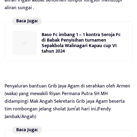
aliran irigasi akibat sendimen lumpur longsor menutupi
aliran sungai .
Baca Juga:
Baso Fc imbang 1 – 1 kontra Seroja Fc
di Babak Penyisihan turnamen
Sepakbola Walinagari Kapau cup VI
tahun 2024
Penyaluran bantuan Grib Jaya Agam di serahkan oleh Armen
(waka) yang mewakili Riyan Permana Putra SH MH
didampingi Mak Angah Sekretaris Grib jaya Agam beserta
tim rombongan jelang sholat Jum’at hari ini.(Fendy
Jambak/Angah)
Baca Juga: